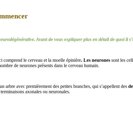
commencer
rodégénérative. Avant de vous expliquer plus en détail de quoi il s’a
i comprend le cerveau et la moelle épinière
. Les neurones
sont les cel
nombre de neurones présents dans le cerveau humain.
un arbre avec premièrement des petites branches, qui s’appellent des
de
es terminaisons axonales ou neuronales.