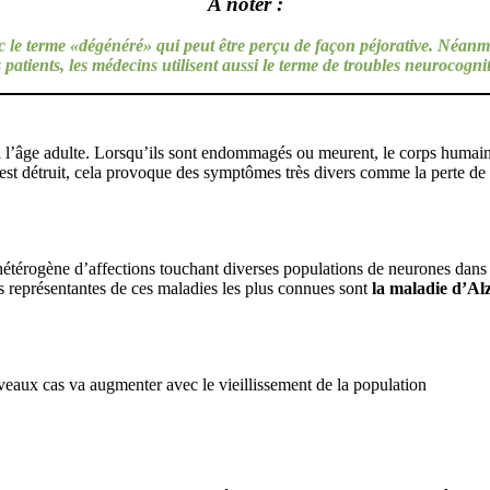
A noter :
c le terme «dégénéré» qui peut être perçu de façon péjorative. Néan
 patients, les médecins utilisent aussi le terme de troubles neurocognit
u à l’âge adulte. Lorsqu’ils sont endommagés ou meurent, le corps huma
t détruit, cela provoque des symptômes très divers comme la perte de mé
étérogène d’affections touchant diverses populations de neurones dans 
es représentantes de ces maladies les plus connues sont
la maladie d’Al
veaux cas va augmenter avec le vieillissement de la population