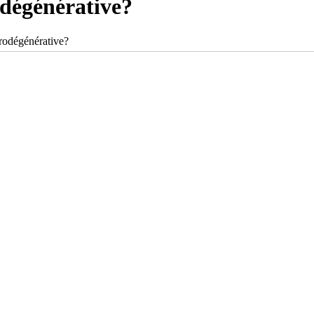
dégénérative?
rodégénérative?