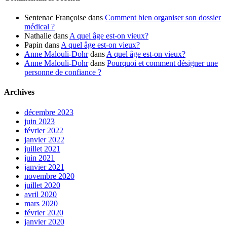
Sentenac Françoise
dans
Comment bien organiser son dossier
médical ?
Nathalie
dans
A quel âge est-on vieux?
Papin
dans
A quel âge est-on vieux?
Anne Malouli-Dohr
dans
A quel âge est-on vieux?
Anne Malouli-Dohr
dans
Pourquoi et comment désigner une
personne de confiance ?
Archives
décembre 2023
juin 2023
février 2022
janvier 2022
juillet 2021
juin 2021
janvier 2021
novembre 2020
juillet 2020
avril 2020
mars 2020
février 2020
janvier 2020